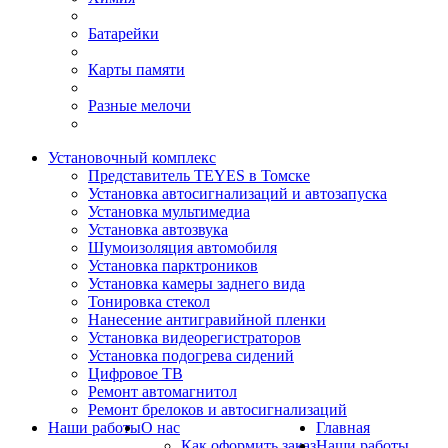
Батарейки
Карты памяти
Разные мелочи
Установочный комплекс
Представитель TEYES в Томске
Установка автосигнализаций и автозапуска
Установка мультимедиа
Установка автозвука
Шумоизоляция автомобиля
Установка парктроников
Установка камеры заднего вида
Тонировка стекол
Нанесение антигравийной пленки
Установка видеорегистраторов
Установка подогрева сидений
Цифровое ТВ
Ремонт автомагнитол
Ремонт брелоков и автосигнализаций
Наши работы
О нас
Главная
Как оформить заказ
Наши работы