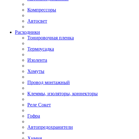
Компрессоры
Автосвет
Расходники
Тонировочная пленка
Термоусадка
Изолента
Хомуты
Провод монтажный
Клеммы, изоляторы, коннекторы
Реле Сокет
Гофра
Автопредохранители
Химия