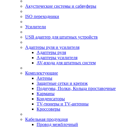
Акустические системы и сабвуферы
ISO переходники
Усилители
USB адаптер для штатных устройств
Адаптеры руля и усилителя
Адаптеры руля
Адаптеры усилителя
AV-входа для штатных систем
Комплектующие
Антены
Защитные сетки и крепеж
Подиумы, Полки, Кольца проставочные
Карманы
Конденсаторы
TV-тюнеры и TV-антенны
Кроссоверы
Кабельная продукция
Провод межблочный