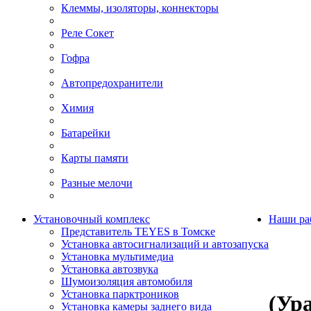
Клеммы, изоляторы, коннекторы
Реле Сокет
Гофра
Автопредохранители
Химия
Батарейки
Карты памяти
Разные мелочи
Установочный комплекс
Наши ра
Представитель TEYES в Томске
Установка автосигнализаций и автозапуска
Установка мультимедиа
Установка автозвука
Шумоизоляция автомобиля
Установка парктроников
(Ур
Установка камеры заднего вида