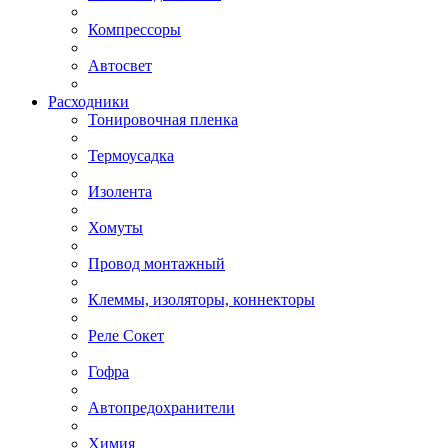
Компрессоры
Автосвет
Расходники
Тонировочная пленка
Термоусадка
Изолента
Хомуты
Провод монтажный
Клеммы, изоляторы, коннекторы
Реле Сокет
Гофра
Автопредохранители
Химия