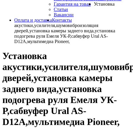
Гарантия на товар
Установка
Статьи
Вакансии
Оплата и доставка
Контакты
акустики,усилителя,шумовиброизоляция
дверей,установка камеры заднего вида,установка
подогрева руля Емеля УК-Р,сабвуфер Ural AS-
D12A,мультимедиа Pioneer,
Установка
акустики,усилителя,шумовиб
дверей,установка камеры
заднего вида,установка
подогрева руля Емеля УК-
Р,сабвуфер Ural AS-
D12A,мультимедиа Pioneer,