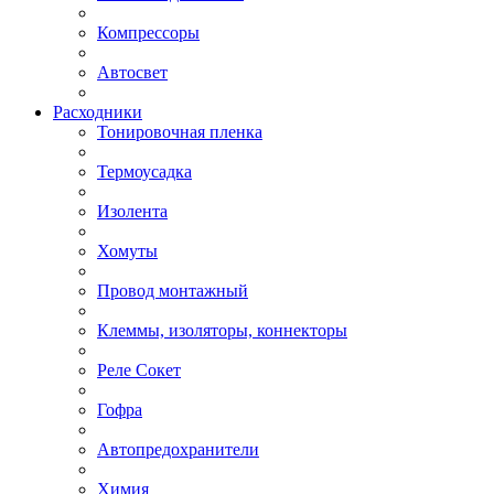
Компрессоры
Автосвет
Расходники
Тонировочная пленка
Термоусадка
Изолента
Хомуты
Провод монтажный
Клеммы, изоляторы, коннекторы
Реле Сокет
Гофра
Автопредохранители
Химия