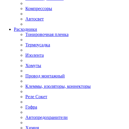
Компрессоры
Автосвет
Расходники
Тонировочная пленка
Термоусадка
Изолента
Хомуты
Провод монтажный
Клеммы, изоляторы, коннекторы
Реле Сокет
Гофра
Автопредохранители
Химия