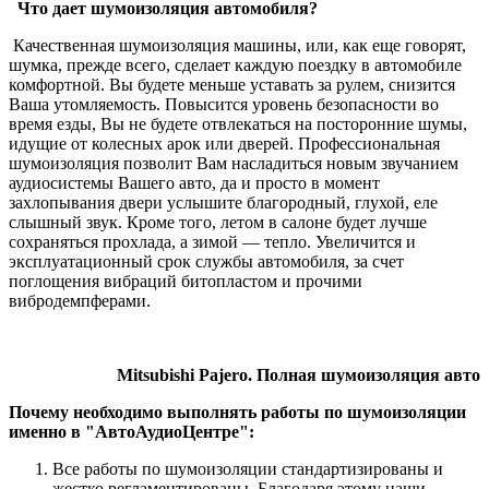
Что дает шумоизоляция автомобиля?
Качественная шумоизоляция машины, или, как еще говорят,
шумка, прежде всего, сделает каждую поездку в автомобиле
комфортной. Вы будете меньше уставать за рулем, снизится
Ваша утомляемость. Повысится уровень безопасности во
время езды, Вы не будете отвлекаться на посторонние шумы,
идущие от колесных арок или дверей. Профессиональная
шумоизоляция позволит Вам насладиться новым звучанием
аудиосистемы Вашего авто, да и просто в момент
захлопывания двери услышите благородный, глухой, еле
слышный звук. Кроме того, летом в салоне будет лучше
сохраняться прохлада, а зимой — тепло. Увеличится и
эксплуатационный срок службы автомобиля, за счет
поглощения вибраций битопластом и прочими
вибродемпферами.
Mitsubishi Pajero. Полная шумоизоляция авто
Почему необходимо выполнять работы по шумоизоляции
именно в "АвтоАудиоЦентре":
Все работы по шумоизоляции стандартизированы и
жестко регламентированы. Благодаря этому наши