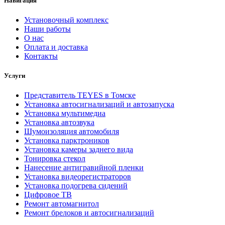
Навигация
Установочный комплекс
Наши работы
О нас
Оплата и доставка
Контакты
Услуги
Представитель TEYES в Томске
Установка автосигнализаций и автозапуска
Установка мультимедиа
Установка автозвука
Шумоизоляция автомобиля
Установка парктроников
Установка камеры заднего вида
Тонировка стекол
Нанесение антигравийной пленки
Установка видеорегистраторов
Установка подогрева сидений
Цифровое ТВ
Ремонт автомагнитол
Ремонт брелоков и автосигнализаций