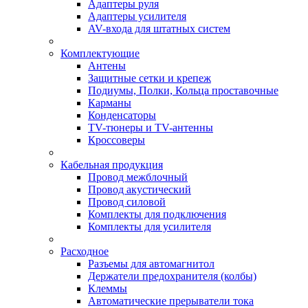
Адаптеры руля
Адаптеры усилителя
AV-входа для штатных систем
Комплектующие
Антены
Защитные сетки и крепеж
Подиумы, Полки, Кольца проставочные
Карманы
Конденсаторы
TV-тюнеры и TV-антенны
Кроссоверы
Кабельная продукция
Провод межблочный
Провод акустический
Провод силовой
Комплекты для подключения
Комплекты для усилителя
Расходное
Разъемы для автомагнитол
Держатели предохранителя (колбы)
Клеммы
Автоматические прерыватели тока