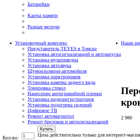
Батарейки
Карты памяти
Разные мелочи
Установочный комплекс
Наши ра
Представитель TEYES в Томске
Установка автосигнализаций и автозапуска
Установка мультимедиа
Установка автозвука
Шумоизоляция автомобиля
Установка парктроников
Установка камеры заднего вида
Пер
Тонировка стекол
Нанесение антигравийной пленки
Установка видеорегистраторов
кро
Установка подогрева сидений
Цифровое ТВ
Ремонт автомагнитол
2 980
Ремонт брелоков и автосигнализаций
Купить
Цена действительна только для интернет-магаз
Кол-во: