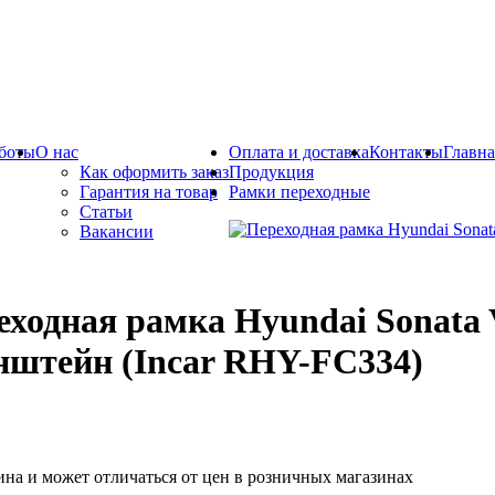
боты
О нас
Оплата и доставка
Контакты
Главна
Как оформить заказ
Продукция
Гарантия на товар
Рамки переходные
Статьи
Вакансии
еходная рамка Hyundai Sonata V
нштейн (Incar RHY-FC334)
ина и может отличаться от цен в розничных магазинах