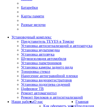
Батарейки
Карты памяти
Разные мелочи
Установочный комплекс
Представитель TEYES в Томске
Установка автосигнализаций и автозапуска
Установка мультимедиа
Установка автозвука
Шумоизоляция автомобиля
Установка парктроников
Установка камеры заднего вида
Тонировка стекол
Нанесение антигравийной пленки
Установка видеорегистраторов
Установка подогрева сидений
Цифровое ТВ
Ремонт автомагнитол
Ремонт брелоков и автосигнализаций
Наши работы
О нас
Главная
Как оформить заказ
Продукция