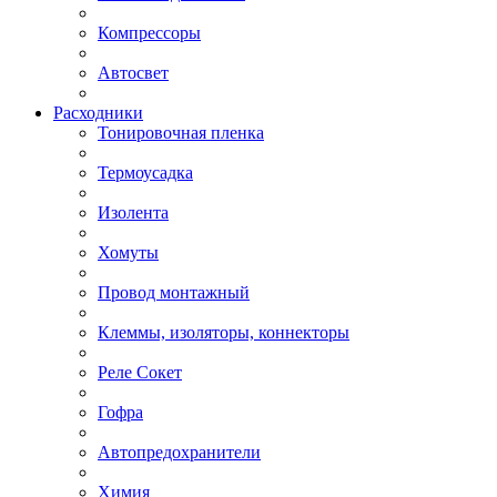
Компрессоры
Автосвет
Расходники
Тонировочная пленка
Термоусадка
Изолента
Хомуты
Провод монтажный
Клеммы, изоляторы, коннекторы
Реле Сокет
Гофра
Автопредохранители
Химия