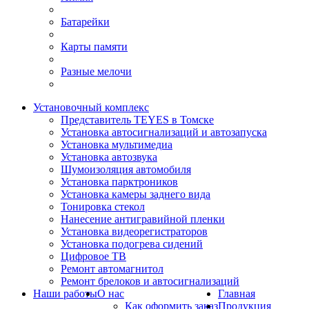
Батарейки
Карты памяти
Разные мелочи
Установочный комплекс
Представитель TEYES в Томске
Установка автосигнализаций и автозапуска
Установка мультимедиа
Установка автозвука
Шумоизоляция автомобиля
Установка парктроников
Установка камеры заднего вида
Тонировка стекол
Нанесение антигравийной пленки
Установка видеорегистраторов
Установка подогрева сидений
Цифровое ТВ
Ремонт автомагнитол
Ремонт брелоков и автосигнализаций
Наши работы
О нас
Главная
Как оформить заказ
Продукция