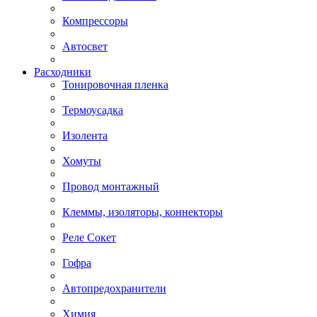
Компрессоры
Автосвет
Расходники
Тонировочная пленка
Термоусадка
Изолента
Хомуты
Провод монтажный
Клеммы, изоляторы, коннекторы
Реле Сокет
Гофра
Автопредохранители
Химия