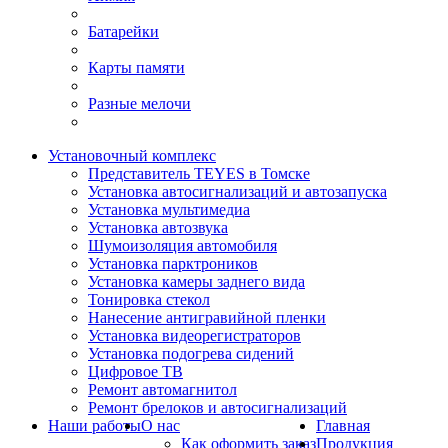
Батарейки
Карты памяти
Разные мелочи
Установочный комплекс
Представитель TEYES в Томске
Установка автосигнализаций и автозапуска
Установка мультимедиа
Установка автозвука
Шумоизоляция автомобиля
Установка парктроников
Установка камеры заднего вида
Тонировка стекол
Нанесение антигравийной пленки
Установка видеорегистраторов
Установка подогрева сидений
Цифровое ТВ
Ремонт автомагнитол
Ремонт брелоков и автосигнализаций
Наши работы
О нас
Главная
Как оформить заказ
Продукция