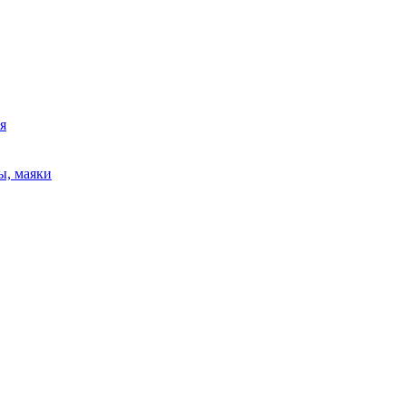
я
ы, маяки