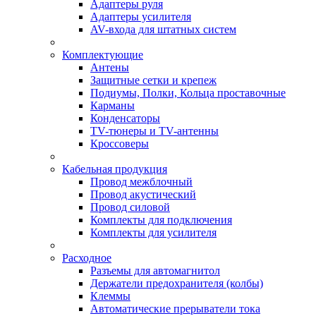
Адаптеры руля
Адаптеры усилителя
AV-входа для штатных систем
Комплектующие
Антены
Защитные сетки и крепеж
Подиумы, Полки, Кольца проставочные
Карманы
Конденсаторы
TV-тюнеры и TV-антенны
Кроссоверы
Кабельная продукция
Провод межблочный
Провод акустический
Провод силовой
Комплекты для подключения
Комплекты для усилителя
Расходное
Разъемы для автомагнитол
Держатели предохранителя (колбы)
Клеммы
Автоматические прерыватели тока