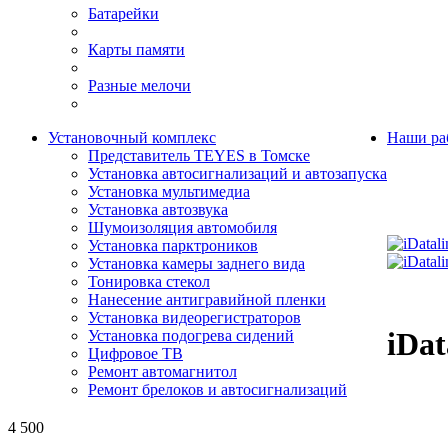
Батарейки
Карты памяти
Разные мелочи
Установочный комплекс
Наши ра
Представитель TEYES в Томске
Установка автосигнализаций и автозапуска
Установка мультимедиа
Установка автозвука
Шумоизоляция автомобиля
Установка парктроников
Установка камеры заднего вида
Тонировка стекол
Нанесение антигравийной пленки
Установка видеорегистраторов
iDat
Установка подогрева сидений
Цифровое ТВ
Ремонт автомагнитол
Ремонт брелоков и автосигнализаций
4 500