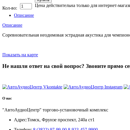
Цена действительна только для интернет-магаз
Кол-во:
Описание
Описание
Соревновательная неодимовая эстрадная акустика для чемпи
Показать на карте
Не нашли ответ на свой вопрос?
Звоните прямо се
8 (3822) 97-99-00
О нас
"АвтоАудиоЦентр" торгово-установочный комплекс
Адрес:
Томск, Фрунзе проспект, 240а ст1
Телефон:
8 (3822) 97-99-00
8-923-457-9900