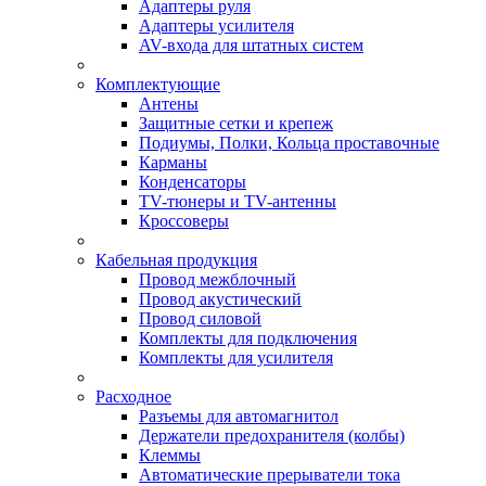
Адаптеры руля
Адаптеры усилителя
AV-входа для штатных систем
Комплектующие
Антены
Защитные сетки и крепеж
Подиумы, Полки, Кольца проставочные
Карманы
Конденсаторы
TV-тюнеры и TV-антенны
Кроссоверы
Кабельная продукция
Провод межблочный
Провод акустический
Провод силовой
Комплекты для подключения
Комплекты для усилителя
Расходное
Разъемы для автомагнитол
Держатели предохранителя (колбы)
Клеммы
Автоматические прерыватели тока