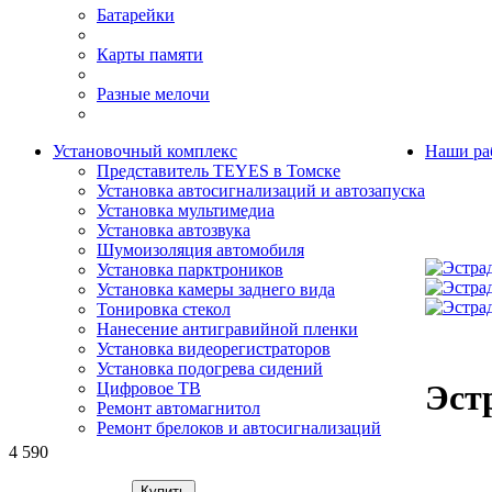
Батарейки
Карты памяти
Разные мелочи
Установочный комплекс
Наши ра
Представитель TEYES в Томске
Установка автосигнализаций и автозапуска
Установка мультимедиа
Установка автозвука
Шумоизоляция автомобиля
Установка парктроников
Установка камеры заднего вида
Тонировка стекол
Нанесение антигравийной пленки
Установка видеорегистраторов
Установка подогрева сидений
Эст
Цифровое ТВ
Ремонт автомагнитол
Ремонт брелоков и автосигнализаций
4 590
Купить