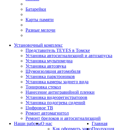
Батарейки
Карты памяти
Разные мелочи
Установочный комплекс
Представитель TEYES в Томске
Установка автосигнализаций и автозапуска
Установка мультимедиа
Установка автозвука
Шумоизоляция автомобиля
Установка парктроников
Установка камеры заднего вида
Тонировка стекол
Нанесение антигравийной пленки
Установка видеорегистраторов
Установка подогрева сидений
Цифровое ТВ
Ремонт автомагнитол
Ремонт брелоков и автосигнализаций
Наши работы
О нас
Главная
Как оформить заказ
Продукция