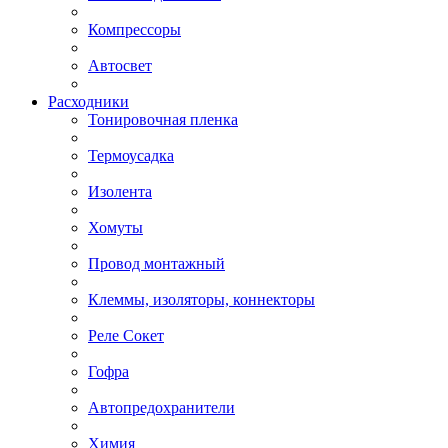
Компрессоры
Автосвет
Расходники
Тонировочная пленка
Термоусадка
Изолента
Хомуты
Провод монтажный
Клеммы, изоляторы, коннекторы
Реле Сокет
Гофра
Автопредохранители
Химия