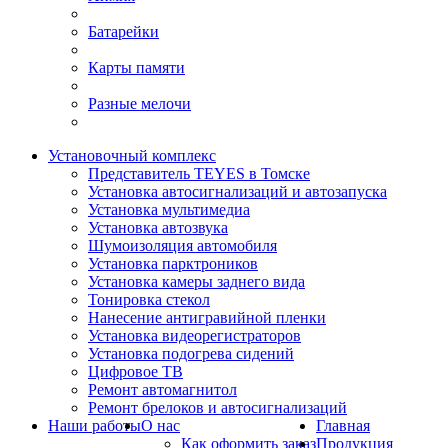
Батарейки
Карты памяти
Разные мелочи
Установочный комплекс
Представитель TEYES в Томске
Установка автосигнализаций и автозапуска
Установка мультимедиа
Установка автозвука
Шумоизоляция автомобиля
Установка парктроников
Установка камеры заднего вида
Тонировка стекол
Нанесение антигравийной пленки
Установка видеорегистраторов
Установка подогрева сидений
Цифровое ТВ
Ремонт автомагнитол
Ремонт брелоков и автосигнализаций
Наши работы
О нас
Главная
Как оформить заказ
Продукция