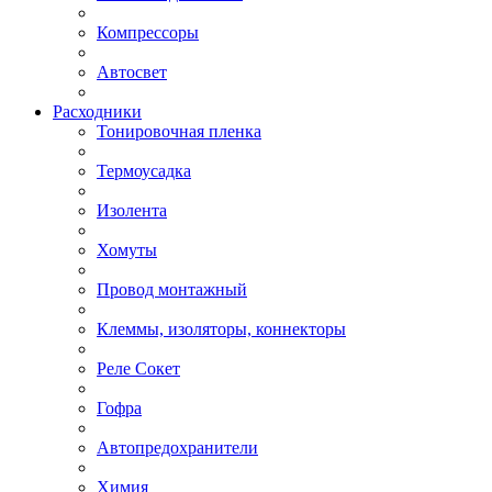
Компрессоры
Автосвет
Расходники
Тонировочная пленка
Термоусадка
Изолента
Хомуты
Провод монтажный
Клеммы, изоляторы, коннекторы
Реле Сокет
Гофра
Автопредохранители
Химия