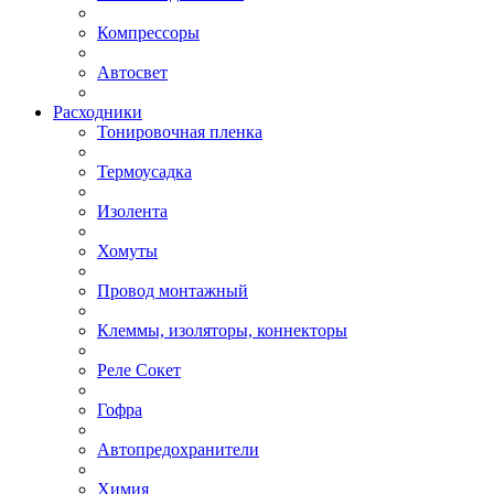
Компрессоры
Автосвет
Расходники
Тонировочная пленка
Термоусадка
Изолента
Хомуты
Провод монтажный
Клеммы, изоляторы, коннекторы
Реле Сокет
Гофра
Автопредохранители
Химия