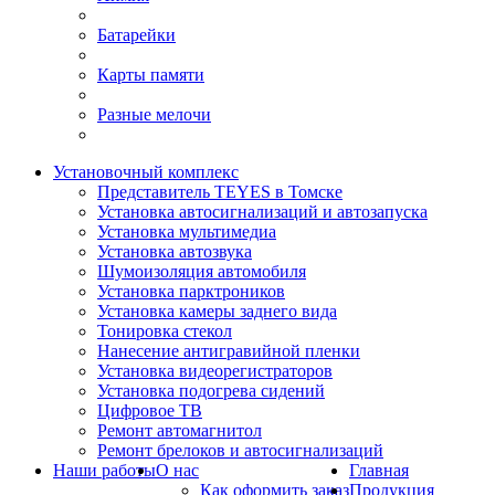
Батарейки
Карты памяти
Разные мелочи
Установочный комплекс
Представитель TEYES в Томске
Установка автосигнализаций и автозапуска
Установка мультимедиа
Установка автозвука
Шумоизоляция автомобиля
Установка парктроников
Установка камеры заднего вида
Тонировка стекол
Нанесение антигравийной пленки
Установка видеорегистраторов
Установка подогрева сидений
Цифровое ТВ
Ремонт автомагнитол
Ремонт брелоков и автосигнализаций
Наши работы
О нас
Главная
Как оформить заказ
Продукция