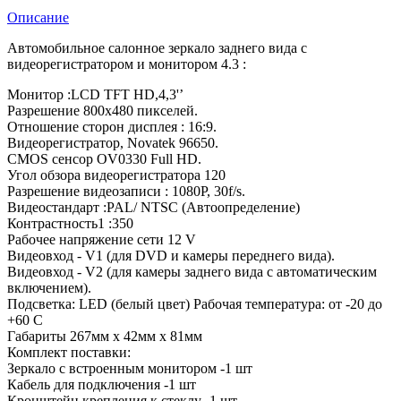
Описание
Автомобильное салонное зеркало заднего вида с
видеорегистратором и монитором 4.3 :
Монитор :LCD TFT HD,4,3'’
Разрешение 800x480 пикселей.
Отношение сторон дисплея : 16:9.
Видеорегистратор, Novatek 96650.
CMOS сенсор OV0330 Full HD.
Угол обзора видеорегистратора 120
Разрешение видеозаписи : 1080P, 30f/s.
Видеостандарт :PAL/ NTSC (Автоопределение)
Контрастность1 :350
Рабочее напряжение сети 12 V
Видеовход - V1 (для DVD и камеры переднего вида).
Видеовход - V2 (для камеры заднего вида с автоматическим
включением).
Подсветка: LED (белый цвет) Рабочая температура: от -20 до
+60 C
Габариты 267мм x 42мм x 81мм
Комплект поставки:
Зеркало с встроенным монитором -1 шт
Кабель для подключения -1 шт
Кронштейн крепления к стеклу -1 шт