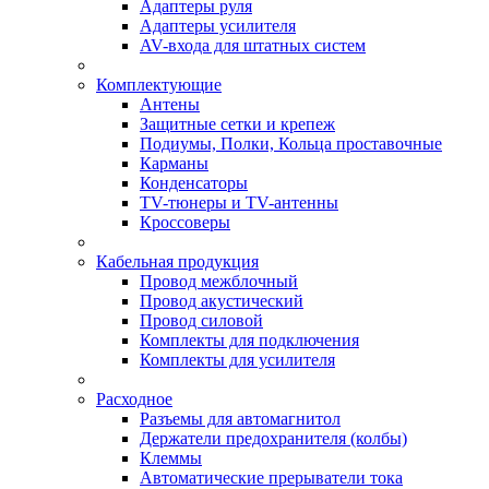
Адаптеры руля
Адаптеры усилителя
AV-входа для штатных систем
Комплектующие
Антены
Защитные сетки и крепеж
Подиумы, Полки, Кольца проставочные
Карманы
Конденсаторы
TV-тюнеры и TV-антенны
Кроссоверы
Кабельная продукция
Провод межблочный
Провод акустический
Провод силовой
Комплекты для подключения
Комплекты для усилителя
Расходное
Разъемы для автомагнитол
Держатели предохранителя (колбы)
Клеммы
Автоматические прерыватели тока