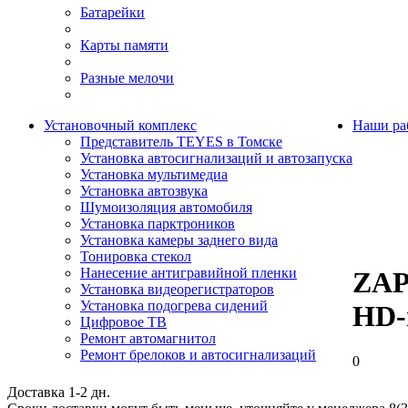
Батарейки
Карты памяти
Разные мелочи
Установочный комплекс
Наши ра
Представитель TEYES в Томске
Установка автосигнализаций и автозапуска
Установка мультимедиа
Установка автозвука
Шумоизоляция автомобиля
Установка парктроников
Установка камеры заднего вида
Тонировка стекол
Нанесение антигравийной пленки
ZAP
Установка видеорегистраторов
Установка подогрева сидений
HD-
Цифровое ТВ
Ремонт автомагнитол
Ремонт брелоков и автосигнализаций
0
Доставка 1-2 дн.