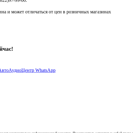
822)97-99-00.
ина и может отличаться от цен в розничных магазинах
йчас!
носит исключительно информационный характер. Производитель оставляет за собой право из