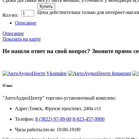
Сроки доставки могут быть меньше, уточняйте у менеджера 8(3
Купить
Цена действительна только для интернет-магаз
Кол-во:
Описание
Описание
Показать на карте
Не нашли ответ на свой вопрос?
Звоните прямо се
8 (3822) 97-99-00
О нас
"АвтоАудиоЦентр" торгово-установочный комплекс
Адрес:
Томск, Фрунзе проспект, 240а ст1
Телефон:
8 (3822) 97-99-00
8-923-457-9900
Часы работы:
пн-вс 10:00-19:00
Сайт не является публичной офертой, определяемой положениями Статьи 437(2) ГК РФ и 