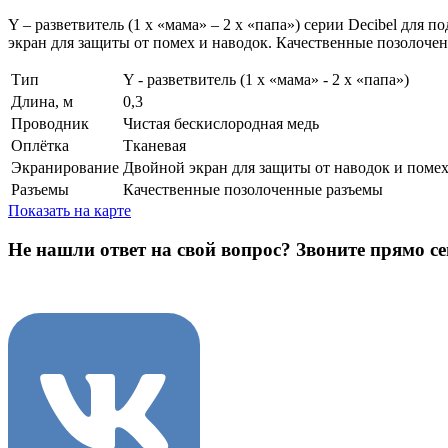
Y – разветвитель (1 х «мама» – 2 х «папа») серии Decibel дл
экран для защиты от помех и наводок. Качественные позолочен
Тип
Y - разветвитель (1 х «мама» - 2 х «папа»)
Длина, м
0,3
Проводник
Чистая бескислородная медь
Оплётка
Тканевая
Экранирование
Двойной экран для защиты от наводок и помех
Разъемы
Качественные позолоченные разъемы
Показать на карте
Не нашли ответ на свой вопрос?
Звоните прямо се
8 (3822) 97-99-00