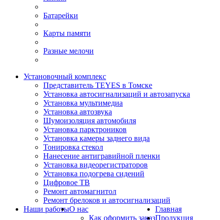
Батарейки
Карты памяти
Разные мелочи
Установочный комплекс
Представитель TEYES в Томске
Установка автосигнализаций и автозапуска
Установка мультимедиа
Установка автозвука
Шумоизоляция автомобиля
Установка парктроников
Установка камеры заднего вида
Тонировка стекол
Нанесение антигравийной пленки
Установка видеорегистраторов
Установка подогрева сидений
Цифровое ТВ
Ремонт автомагнитол
Ремонт брелоков и автосигнализаций
Наши работы
О нас
Главная
Как оформить заказ
Продукция