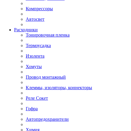
Компрессоры
Автосвет
Расходники
Тонировочная пленка
Термоусадка
Изолента
Хомуты
Провод монтажный
Клеммы, изоляторы, коннекторы
Реле Сокет
Гофра
Автопредохранители
Химия