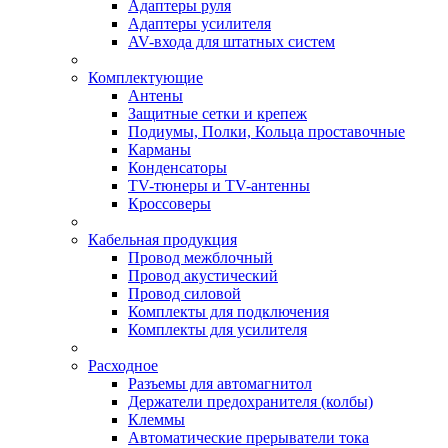
Адаптеры руля
Адаптеры усилителя
AV-входа для штатных систем
Комплектующие
Антены
Защитные сетки и крепеж
Подиумы, Полки, Кольца проставочные
Карманы
Конденсаторы
TV-тюнеры и TV-антенны
Кроссоверы
Кабельная продукция
Провод межблочный
Провод акустический
Провод силовой
Комплекты для подключения
Комплекты для усилителя
Расходное
Разъемы для автомагнитол
Держатели предохранителя (колбы)
Клеммы
Автоматические прерыватели тока