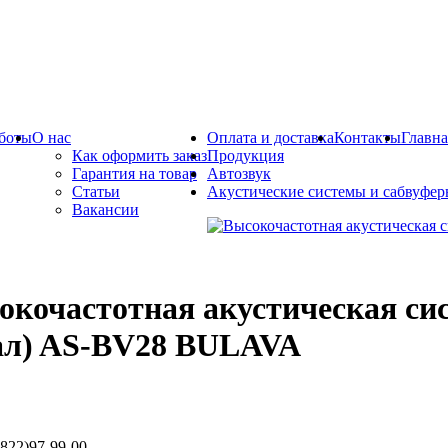
боты
О нас
Оплата и доставка
Контакты
Главна
Как оформить заказ
Продукция
Гарантия на товар
Автозвук
Статьи
Акустические системы и сабвуфе
Вакансии
окочастотная акустическая сис
ал) AS-BV28 BULAVA
822)97-99-00.