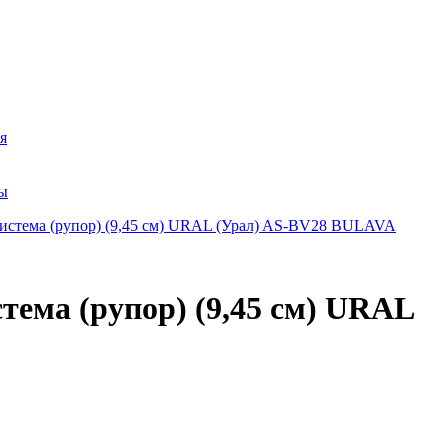
я
ры
тема (рупор) (9,45 см) URAL