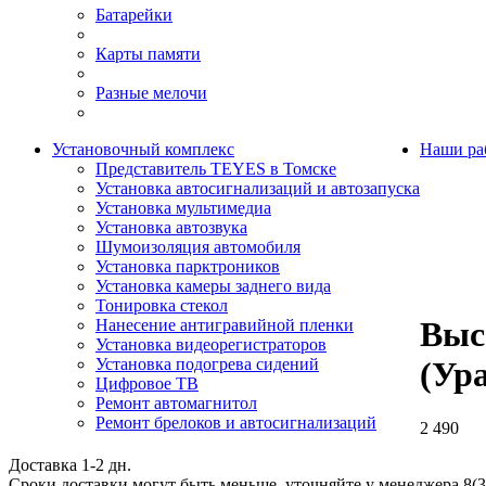
Батарейки
Карты памяти
Разные мелочи
Установочный комплекс
Наши ра
Представитель TEYES в Томске
Установка автосигнализаций и автозапуска
Установка мультимедиа
Установка автозвука
Шумоизоляция автомобиля
Установка парктроников
Установка камеры заднего вида
Тонировка стекол
Выс
Нанесение антигравийной пленки
Установка видеорегистраторов
Установка подогрева сидений
(Ур
Цифровое ТВ
Ремонт автомагнитол
Ремонт брелоков и автосигнализаций
2 490
Доставка 1-2 дн.
Сроки доставки могут быть меньше, уточняйте у менеджера 8(3