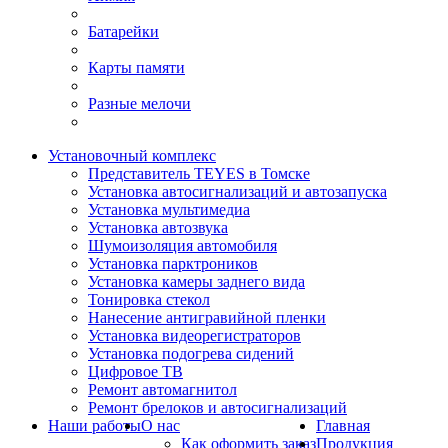
Батарейки
Карты памяти
Разные мелочи
Установочный комплекс
Представитель TEYES в Томске
Установка автосигнализаций и автозапуска
Установка мультимедиа
Установка автозвука
Шумоизоляция автомобиля
Установка парктроников
Установка камеры заднего вида
Тонировка стекол
Нанесение антигравийной пленки
Установка видеорегистраторов
Установка подогрева сидений
Цифровое ТВ
Ремонт автомагнитол
Ремонт брелоков и автосигнализаций
Наши работы
О нас
Главная
Как оформить заказ
Продукция