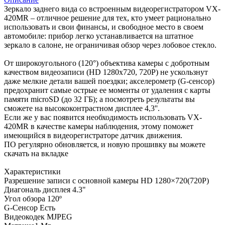
Зеркало заднего вида со встроенным видеорегистратором VX-
420MR – отличное решение для тех, кто умеет рационально
использовать и свои финансы, и свободное место в своем
автомобиле: прибор легко устанавливается на штатное
зеркало в салоне, не ограничивая обзор через лобовое стекло.
От широкоугольного (120°) объектива камеры с добротным
качеством видеозаписи (HD 1280х720, 720Р) не ускользнут
даже мелкие детали вашей поездки; акселерометр (G-сенсор)
предохранит самые острые ее моменты от удаления с карты
памяти microSD (до 32 ГБ); а посмотреть результаты вы
сможете на высококонтрастном дисплее 4,3''.
Если же у вас появится необходимость использовать VX-
420MR в качестве камеры наблюдения, этому поможет
имеющийся в видеорегистраторе датчик движения.
ПО регулярно обновляется, и новую прошивку вы можете
скачать на вкладке
Характеристики
Разрешение записи с основной камеры HD 1280×720(720P)
Диагональ дисплея 4.3"
Угол обзора 120º
G-Сенсор Есть
Видеокодек MJPEG