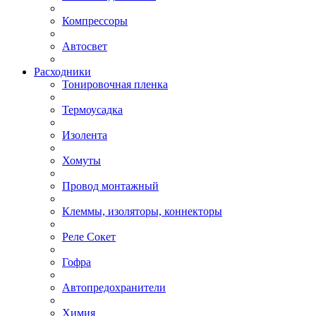
Компрессоры
Автосвет
Расходники
Тонировочная пленка
Термоусадка
Изолента
Хомуты
Провод монтажный
Клеммы, изоляторы, коннекторы
Реле Сокет
Гофра
Автопредохранители
Химия