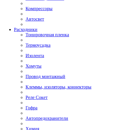
Компрессоры
Автосвет
Расходники
Тонировочная пленка
Термоусадка
Изолента
Хомуты
Провод монтажный
Клеммы, изоляторы, коннекторы
Реле Сокет
Гофра
Автопредохранители
Химия