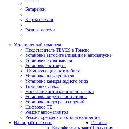
Батарейки
Карты памяти
Разные мелочи
Установочный комплекс
Представитель TEYES в Томске
Установка автосигнализаций и автозапуска
Установка мультимедиа
Установка автозвука
Шумоизоляция автомобиля
Установка парктроников
Установка камеры заднего вида
Тонировка стекол
Нанесение антигравийной пленки
Установка видеорегистраторов
Установка подогрева сидений
Цифровое ТВ
Ремонт автомагнитол
Ремонт брелоков и автосигнализаций
Наши работы
О нас
Главная
Как оформить заказ
Продукция