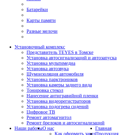
Батарейки
Карты памяти
Разные мелочи
Установочный комплекс
Представитель TEYES в Томске
Установка автосигнализаций и автозапуска
Установка мультимедиа
Установка автозвука
Шумоизоляция автомобиля
Установка парктроников
Установка камеры заднего вида
Тонировка стекол
Нанесение антигравийной пленки
Установка видеорегистраторов
Установка подогрева сидений
Цифровое ТВ
Ремонт автомагнитол
Ремонт брелоков и автосигнализаций
Наши работы
О нас
Главная
Как оформить заказ
Продукция