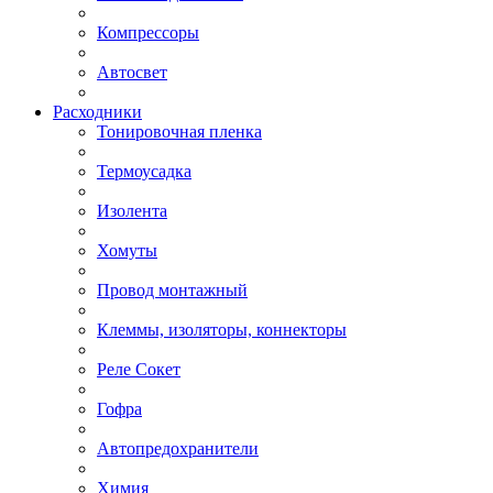
Компрессоры
Автосвет
Расходники
Тонировочная пленка
Термоусадка
Изолента
Хомуты
Провод монтажный
Клеммы, изоляторы, коннекторы
Реле Сокет
Гофра
Автопредохранители
Химия