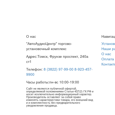
О нас
Навига
"АвтоАудиоЦентр" торгово-
Установ
установочный комплекс
Наши р
О нас
Адрес:
Томск, Фрунзе проспект, 240а
Оплата 
ст1
Контакт
Телефон:
8 (3822) 97-99-00
8-923-457-
9900
Часы работы:
пн-вс 10:00-19:00
Сайт не является публичной офертой,
определяемой положениями Статьи 437(2) ГК РФ и
носит исключительно информационный характер.
Производитель оставляет за собой право
изменять характеристики товара, его внешний вид
и и комплектность без предварительного
уведомления продавца.