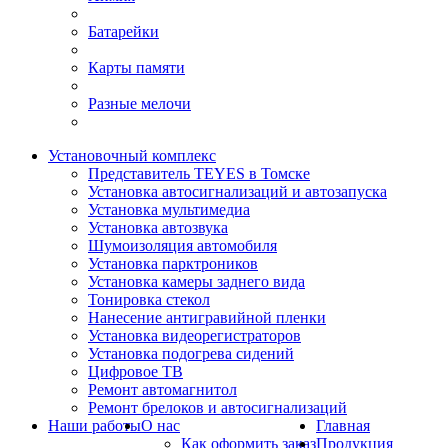
Батарейки
Карты памяти
Разные мелочи
Установочный комплекс
Представитель TEYES в Томске
Установка автосигнализаций и автозапуска
Установка мультимедиа
Установка автозвука
Шумоизоляция автомобиля
Установка парктроников
Установка камеры заднего вида
Тонировка стекол
Нанесение антигравийной пленки
Установка видеорегистраторов
Установка подогрева сидений
Цифровое ТВ
Ремонт автомагнитол
Ремонт брелоков и автосигнализаций
Наши работы
О нас
Главная
Как оформить заказ
Продукция