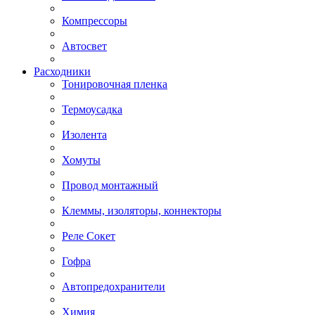
Компрессоры
Автосвет
Расходники
Тонировочная пленка
Термоусадка
Изолента
Хомуты
Провод монтажный
Клеммы, изоляторы, коннекторы
Реле Сокет
Гофра
Автопредохранители
Химия