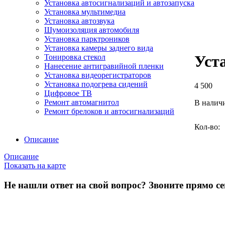
Установка автосигнализаций и автозапуска
Установка мультимедиа
Установка автозвука
Шумоизоляция автомобиля
Установка парктроников
Установка камеры заднего вида
Уст
Тонировка стекол
Нанесение антигравийной пленки
Установка видеорегистраторов
Установка подогрева сидений
4 500
Цифровое ТВ
Ремонт автомагнитол
В налич
Ремонт брелоков и автосигнализаций
Кол-во:
Описание
Описание
Показать на карте
Не нашли ответ на свой вопрос?
Звоните прямо се
8 (3822) 97-99-00