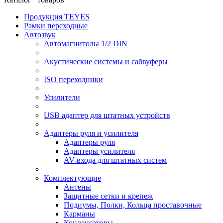
Продукция TEYES
Рамки переходные
Автозвук
Автомагнитолы 1/2 DIN
Акустические системы и сабвуферы
ISO переходники
Усилители
USB адаптер для штатных устройств
Адаптеры руля и усилителя
Адаптеры руля
Адаптеры усилителя
AV-входа для штатных систем
Комплектующие
Антены
Защитные сетки и крепеж
Подиумы, Полки, Кольца проставочные
Карманы
Конденсаторы