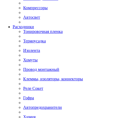
Компрессоры
Автосвет
Расходники
Тонировочная пленка
Термоусадка
Изолента
Хомуты
Провод монтажный
Клеммы, изоляторы, коннекторы
Реле Сокет
Гофра
Автопредохранители
Химия