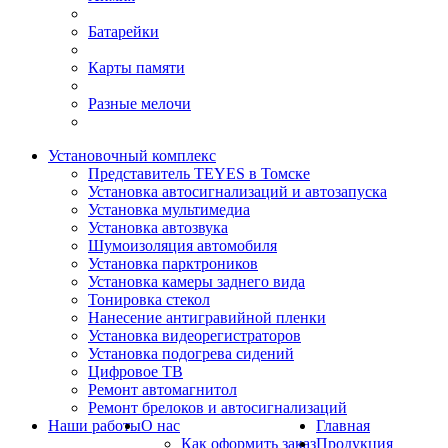
Батарейки
Карты памяти
Разные мелочи
Установочный комплекс
Представитель TEYES в Томске
Установка автосигнализаций и автозапуска
Установка мультимедиа
Установка автозвука
Шумоизоляция автомобиля
Установка парктроников
Установка камеры заднего вида
Тонировка стекол
Нанесение антигравийной пленки
Установка видеорегистраторов
Установка подогрева сидений
Цифровое ТВ
Ремонт автомагнитол
Ремонт брелоков и автосигнализаций
Наши работы
О нас
Главная
Как оформить заказ
Продукция