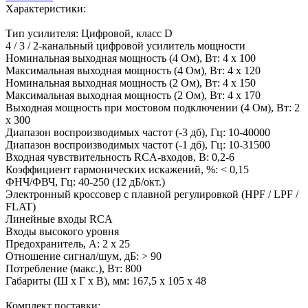
Характеристики:
Тип усилителя: Цифровой, класс D
4 / 3 / 2-канальный цифровой усилитель мощности
Номинальная выходная мощность (4 Ом), Вт: 4 х 100
Максимальная выходная мощность (4 Ом), Вт: 4 х 120
Номинальная выходная мощность (2 Ом), Вт: 4 х 150
Максимальная выходная мощность (2 Ом), Вт: 4 х 170
Выходная мощность при мостовом подключении (4 Ом), Вт: 2
х 300
Диапазон воспроизводимых частот (-3 дб), Гц: 10-40000
Диапазон воспроизводимых частот (-1 дб), Гц: 10-31500
Входная чувствительность RCA-входов, В: 0,2-6
Коэффициент гармонических искажений, %: < 0,15
ФНЧ/ФВЧ, Гц: 40-250 (12 дБ/окт.)
Электронный кроссовер с плавной регулировкой (HPF / LPF /
FLAT)
Линейные входы RCA
Входы высокого уровня
Предохранитель, А: 2 х 25
Отношение сигнал/шум, дБ: > 90
Потребление (макс.), Вт: 800
Габариты (Ш х Г х В), мм: 167,5 х 105 x 48
Комплект поставки: