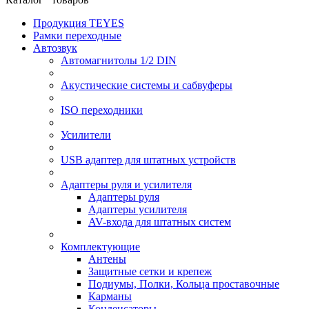
Продукция TEYES
Рамки переходные
Автозвук
Автомагнитолы 1/2 DIN
Акустические системы и сабвуферы
ISO переходники
Усилители
USB адаптер для штатных устройств
Адаптеры руля и усилителя
Адаптеры руля
Адаптеры усилителя
AV-входа для штатных систем
Комплектующие
Антены
Защитные сетки и крепеж
Подиумы, Полки, Кольца проставочные
Карманы
Конденсаторы