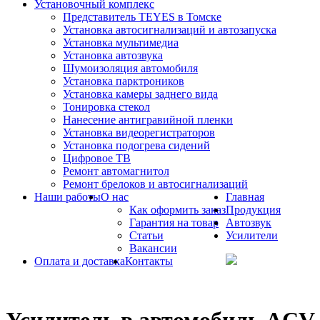
Установочный комплекс
Представитель TEYES в Томске
Установка автосигнализаций и автозапуска
Установка мультимедиа
Установка автозвука
Шумоизоляция автомобиля
Установка парктроников
Установка камеры заднего вида
Тонировка стекол
Нанесение антигравийной пленки
Установка видеорегистраторов
Установка подогрева сидений
Цифровое ТВ
Ремонт автомагнитол
Ремонт брелоков и автосигнализаций
Наши работы
О нас
Главная
Как оформить заказ
Продукция
Гарантия на товар
Автозвук
Статьи
Усилители
Вакансии
Оплата и доставка
Контакты
Усилитель в автомобиль ACV