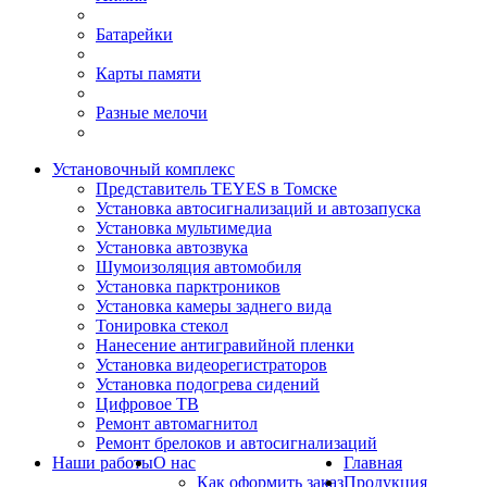
Батарейки
Карты памяти
Разные мелочи
Установочный комплекс
Представитель TEYES в Томске
Установка автосигнализаций и автозапуска
Установка мультимедиа
Установка автозвука
Шумоизоляция автомобиля
Установка парктроников
Установка камеры заднего вида
Тонировка стекол
Нанесение антигравийной пленки
Установка видеорегистраторов
Установка подогрева сидений
Цифровое ТВ
Ремонт автомагнитол
Ремонт брелоков и автосигнализаций
Наши работы
О нас
Главная
Как оформить заказ
Продукция