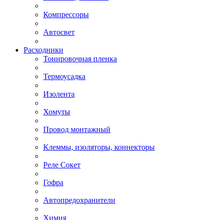
Компрессоры
Автосвет
Расходники
Тонировочная пленка
Термоусадка
Изолента
Хомуты
Провод монтажный
Клеммы, изоляторы, коннекторы
Реле Сокет
Гофра
Автопредохранители
Химия