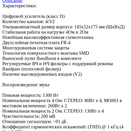
Описание
Характеристики:
Цифровой усилитель (класс D)
Количество каналов: 4/3/2
Ультракомпактный размер корпуса: 145x52x175 мм (ШхВхД)
Стабильная работа на нагрузке 4Ом и 2Ом
Новейшая высокоэффективная схемотехника
Двухслойная печатная плата FR-4
Многоуровневая система защиты
Технология поверхностного монтажа SMD
Выносной пульт BassBoost в комплекте
Регулируемые ВЧ и НЧ фильтры c поддержкой режима
Bandpass (полосовой фильтр)
Наличие высокоуровневых входов (V2)
Воспроизведение звука
Пиковая мощность: 1300 Вт
Номинальная мощность 4 Ом: СТЕРЕО: 80Вт х 4; MOHO в
мостовом включении: 260Вт х 2
Номинальная мощность 2 Ом: СТЕРЕО: 130Вт х 4
Чувствительность: 200 мВ
Отношение сигнал/шум: >91 дБ
Коэффициент гармонических искажений: (THD) @ 1 кГц (4