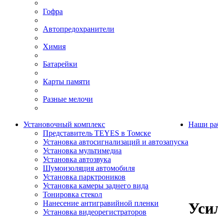
Гофра
Автопредохранители
Химия
Батарейки
Карты памяти
Разные мелочи
Установочный комплекс
Наши ра
Представитель TEYES в Томске
Установка автосигнализаций и автозапуска
Установка мультимедиа
Установка автозвука
Шумоизоляция автомобиля
Установка парктроников
Установка камеры заднего вида
Тонировка стекол
Нанесение антигравийной пленки
Уси
Установка видеорегистраторов