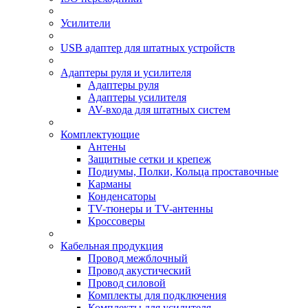
Усилители
USB адаптер для штатных устройств
Адаптеры руля и усилителя
Адаптеры руля
Адаптеры усилителя
AV-входа для штатных систем
Комплектующие
Антены
Защитные сетки и крепеж
Подиумы, Полки, Кольца проставочные
Карманы
Конденсаторы
TV-тюнеры и TV-антенны
Кроссоверы
Кабельная продукция
Провод межблочный
Провод акустический
Провод силовой
Комплекты для подключения
Комплекты для усилителя