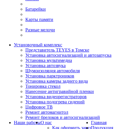
Батарейки
Карты памяти
Разные мелочи
Установочный комплекс
Представитель TEYES в Томске
Установка автосигнализаций и автозапуска
Установка мультимедиа
Установка автозвука
Шумоизоляция автомобиля
Установка парктроников
Установка камеры заднего вида
Тонировка стекол
Нанесение антигравийной пленки
Установка видеорегистраторов
Установка подогрева сидений
Цифровое ТВ
Ремонт автомагнитол
Ремонт брелоков и автосигнализаций
Наши работы
О нас
Главная
Как оформить заказ
Продукция