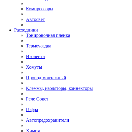
Компрессоры
Автосвет
Расходники
Тонировочная пленка
Термоусадка
Изолента
Хомуты
Провод монтажный
Клеммы, изоляторы, коннекторы
Реле Сокет
Гофра
Автопредохранители
Химия