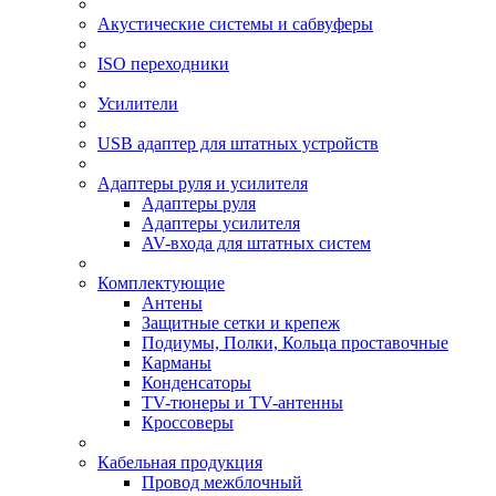
Акустические системы и сабвуферы
ISO переходники
Усилители
USB адаптер для штатных устройств
Адаптеры руля и усилителя
Адаптеры руля
Адаптеры усилителя
AV-входа для штатных систем
Комплектующие
Антены
Защитные сетки и крепеж
Подиумы, Полки, Кольца проставочные
Карманы
Конденсаторы
TV-тюнеры и TV-антенны
Кроссоверы
Кабельная продукция
Провод межблочный