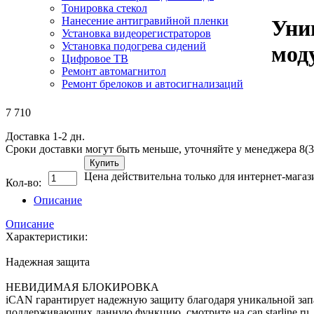
Тонировка стекол
Нанесение антигравийной пленки
Уни
Установка видеорегистраторов
Установка подогрева сидений
мод
Цифровое ТВ
Ремонт автомагнитол
Ремонт брелоков и автосигнализаций
7 710
Доставка 1-2 дн.
Сроки доставки могут быть меньше, уточняйте у менеджера 8(3
Купить
Цена действительна только для интернет-магаз
Кол-во:
Описание
Описание
Характеристики:
Надежная защита
НЕВИДИМАЯ БЛОКИРОВКА
iCAN гарантирует надежную защиту благодаря уникальной за
поддерживающих данную функцию, смотрите на can.starline.ru