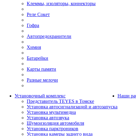
Клеммы, изоляторы, коннекторы
Реле Сокет
Гофра
Автопредохранители
Химия
Батарейки
Карты памяти
Разные мелочи
Установочный комплекс
Наши ра
Представитель TEYES в Томске
Установка автосигнализаций и автозапуска
Установка мультимедиа
Установка автозвука
Шумоизоляция автомобиля
Установка парктроников
Установка камеры заднего вида