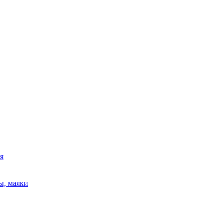
я
ы, маяки