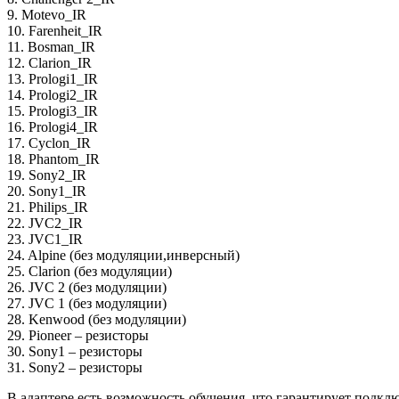
9. Motevo_IR
10. Farenheit_IR
11. Bosman_IR
12. Clarion_IR
13. Prologi1_IR
14. Prologi2_IR
15. Prologi3_IR
16. Prologi4_IR
17. Cyclon_IR
18. Phantom_IR
19. Sony2_IR
20. Sony1_IR
21. Philips_IR
22. JVC2_IR
23. JVC1_IR
24. Alpine (без модуляции,инверсный)
25. Clarion (без модуляции)
26. JVC 2 (без модуляции)
27. JVC 1 (без модуляции)
28. Kenwood (без модуляции)
29. Pioneer – резисторы
30. Sony1 – резисторы
31. Sony2 – резисторы
В адаптере есть возможность обучения, что гарантирует подк