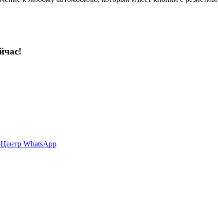
йчас!