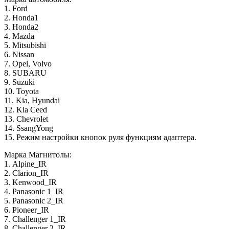
1. Ford
2. Honda1
3. Honda2
4. Mazda
5. Mitsubishi
6. Nissan
7. Opel, Volvo
8. SUBARU
9. Suzuki
10. Toyota
11. Kia, Hyundai
12. Kia Ceed
13. Chevrolet
14. SsangYong
15. Режим настройки кнопок руля функциям адаптера.
Марка Магнитолы:
1. Alpine_IR
2. Clarion_IR
3. Kenwood_IR
4. Panasonic 1_IR
5. Panasonic 2_IR
6. Pioneer_IR
7. Challenger 1_IR
8. Challenger 2_IR