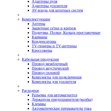
Адаптеры руля
Адаптеры усилителя
AV-входа для штатных систем
Комплектующие
Антены
Защитные сетки и крепеж
Подиумы, Полки, Кольца проставочные
Карманы
Конденсаторы
TV-тюнеры и TV-антенны
Кроссоверы
Кабельная продукция
Провод межблочный
Провод акустический
Провод силовой
Комплекты для подключения
Комплекты для усилителя
Расходное
Разъемы для автомагнитол
Держатели предохранителя (колбы)
Клеммы
Автоматические прерыватели тока