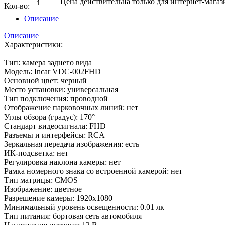
Цена действительна только для интернет-магаз
Кол-во:
Описание
Описание
Характеристики:
Тип: камера заднего вида
Модель: Incar VDC-002FHD
Основной цвет: черный
Место установки: универсальная
Тип подключения: проводной
Отображение парковочных линий: нет
Углы обзора (градус): 170°
Стандарт видеосигнала: FHD
Разъемы и интерфейсы: RCA
Зеркальная передача изображения: есть
ИК-подсветка: нет
Регулировка наклона камеры: нет
Рамка номерного знака со встроенной камерой: нет
Тип матрицы: CMOS
Изображение: цветное
Разрешение камеры: 1920x1080
Минимальный уровень освещенности: 0.01 лк
Тип питания: бортовая сеть автомобиля