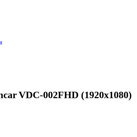
я
ncar VDC-002FHD (1920х1080)