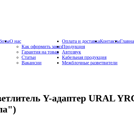
боты
О нас
Оплата и доставка
Контакты
Главна
Как оформить заказ
Продукция
Гарантия на товар
Автозвук
Статьи
Кабельная продукция
Вакансии
Межблочные разветвители
ветлитель Y-адаптер URAL Y
па")