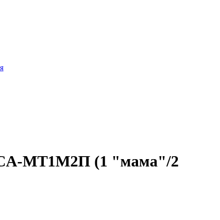
я
RCA-МТ1М2П (1 "мама"/2