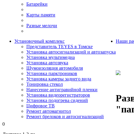
Батарейки
Карты памяти
Разные мелочи
Установочный комплекс
Наши ра
Представитель TEYES в Томске
Установка автосигнализаций и автозапуска
Установка мультимедиа
Установка автозвука
Шумоизоляция автомобиля
Установка парктроников
Установка камеры заднего вида
Тонировка стекол
Нанесение антигравийной пленки
Установка видеорегистраторов
Раз
Установка подогрева сидений
Цифровое ТВ
"па
Ремонт автомагнитол
Ремонт брелоков и автосигнализаций
0