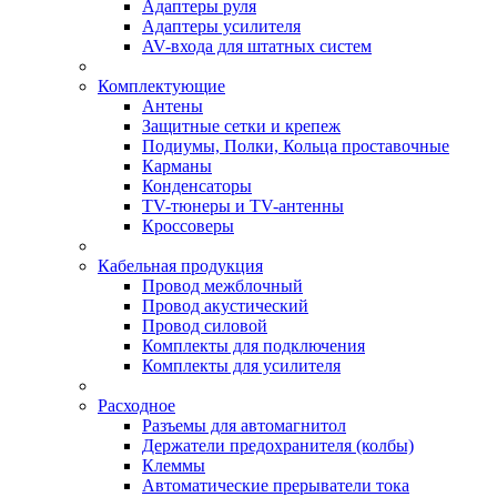
Адаптеры руля
Адаптеры усилителя
AV-входа для штатных систем
Комплектующие
Антены
Защитные сетки и крепеж
Подиумы, Полки, Кольца проставочные
Карманы
Конденсаторы
TV-тюнеры и TV-антенны
Кроссоверы
Кабельная продукция
Провод межблочный
Провод акустический
Провод силовой
Комплекты для подключения
Комплекты для усилителя
Расходное
Разъемы для автомагнитол
Держатели предохранителя (колбы)
Клеммы
Автоматические прерыватели тока