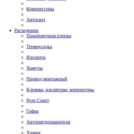
Компрессоры
Автосвет
Расходники
Тонировочная пленка
Термоусадка
Изолента
Хомуты
Провод монтажный
Клеммы, изоляторы, коннекторы
Реле Сокет
Гофра
Автопредохранители
Химия