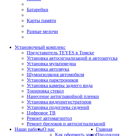
Батарейки
Карты памяти
Разные мелочи
Установочный комплекс
Представитель TEYES в Томске
Установка автосигнализаций и автозапуска
Установка мультимедиа
Установка автозвука
Шумоизоляция автомобиля
Установка парктроников
Установка камеры заднего вида
Тонировка стекол
Нанесение антигравийной пленки
Установка видеорегистраторов
Установка подогрева сидений
Цифровое ТВ
Ремонт автомагнитол
Ремонт брелоков и автосигнализаций
Наши работы
О нас
Главная
Как оформить заказ
Продукция