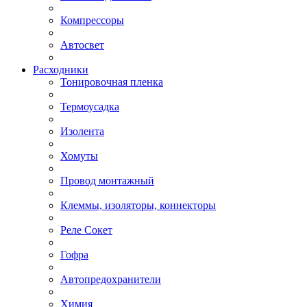
Компрессоры
Автосвет
Расходники
Тонировочная пленка
Термоусадка
Изолента
Хомуты
Провод монтажный
Клеммы, изоляторы, коннекторы
Реле Сокет
Гофра
Автопредохранители
Химия