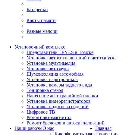
Батарейки
Карты памяти
Разные мелочи
Установочный комплекс
Представитель TEYES в Томске
Установка автосигнализаций и автозапуска
Установка мультимедиа
Установка автозвука
Шумоизоляция автомобиля
Установка парктроников
Установка камеры заднего вида
Тонировка стекол
Нанесение антигравийной пленки
Установка видеорегистраторов
Установка подогрева сидений
Цифровое ТВ
Ремонт автомагнитол
Ремонт брелоков и автосигнализаций
Наши работы
О нас
Главная
Как оформить заказ
Продукция