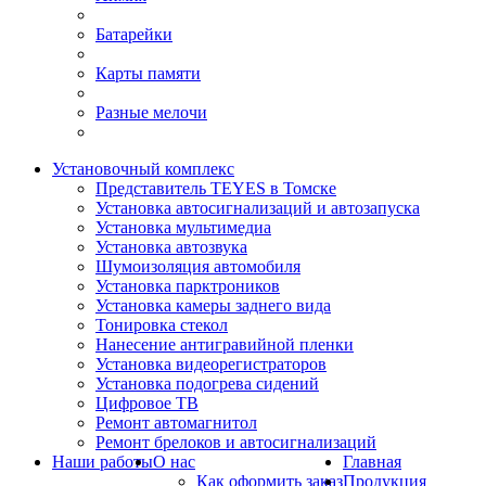
Батарейки
Карты памяти
Разные мелочи
Установочный комплекс
Представитель TEYES в Томске
Установка автосигнализаций и автозапуска
Установка мультимедиа
Установка автозвука
Шумоизоляция автомобиля
Установка парктроников
Установка камеры заднего вида
Тонировка стекол
Нанесение антигравийной пленки
Установка видеорегистраторов
Установка подогрева сидений
Цифровое ТВ
Ремонт автомагнитол
Ремонт брелоков и автосигнализаций
Наши работы
О нас
Главная
Как оформить заказ
Продукция