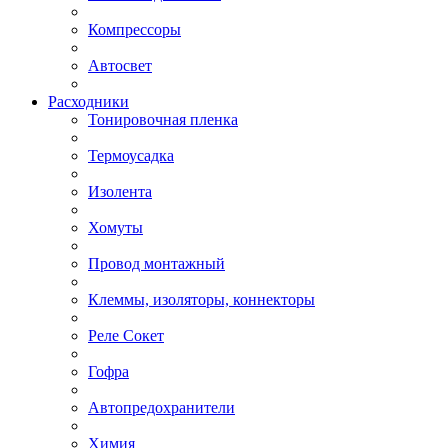
Компрессоры
Автосвет
Расходники
Тонировочная пленка
Термоусадка
Изолента
Хомуты
Провод монтажный
Клеммы, изоляторы, коннекторы
Реле Сокет
Гофра
Автопредохранители
Химия