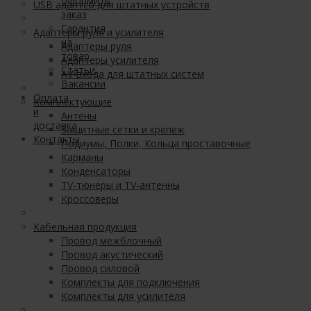
оформить
USB адаптер для штатных устройств
заказ
Гарантия
Адаптеры руля и усилителя
на
Адаптеры руля
товар
Адаптеры усилителя
Статьи
AV-входа для штатных систем
Вакансии
Оплата
Комплектующие
и
Антены
доставка
Защитные сетки и крепеж
Контакты
Подиумы, Полки, Кольца проставочные
Карманы
Конденсаторы
TV-тюнеры и TV-антенны
Кроссоверы
Кабельная продукция
Провод межблочный
Провод акустический
Провод силовой
Комплекты для подключения
Комплекты для усилителя