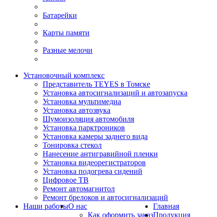
Батарейки
Карты памяти
Разные мелочи
Установочный комплекс
Представитель TEYES в Томске
Установка автосигнализаций и автозапуска
Установка мультимедиа
Установка автозвука
Шумоизоляция автомобиля
Установка парктроников
Установка камеры заднего вида
Тонировка стекол
Нанесение антигравийной пленки
Установка видеорегистраторов
Установка подогрева сидений
Цифровое ТВ
Ремонт автомагнитол
Ремонт брелоков и автосигнализаций
Наши работы
О нас
Главная
Как оформить заказ
Продукция