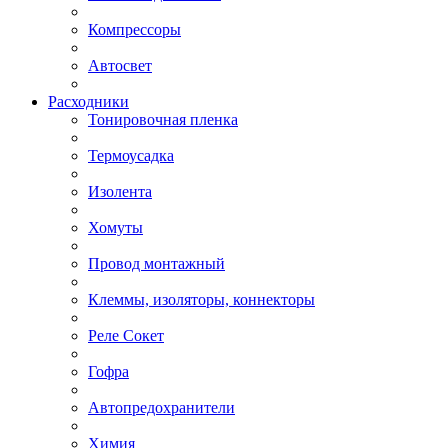
Компрессоры
Автосвет
Расходники
Тонировочная пленка
Термоусадка
Изолента
Хомуты
Провод монтажный
Клеммы, изоляторы, коннекторы
Реле Сокет
Гофра
Автопредохранители
Химия