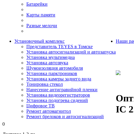
Батарейки
Карты памяти
Разные мелочи
Установочный комплекс
Наши ра
Представитель TEYES в Томске
Установка автосигнализаций и автозапуска
Установка мультимедиа
Установка автозвука
Шумоизоляция автомобиля
Установка парктроников
Установка камеры заднего вида
Тонировка стекол
Нанесение антигравийной пленки
Установка видеорегистраторов
Опти
Установка подогрева сидений
Цифровое ТВ
IC 2
Ремонт автомагнитол
Ремонт брелоков и автосигнализаций
0