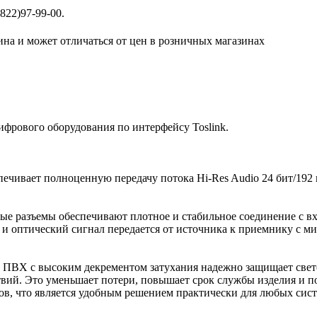
822)97-99-00.
ина и может отличаться от цен в розничных магазинах
фрового оборудования по интерфейсу Toslink.
печивает полноценную передачу потока Hi-Res Audio 24 бит/192
ые разъемы обеспечивают плотное и стабильное соединение с в
 и оптический сигнал передается от источника к приемнику с 
о ПВХ с высоким декрементом затухания надежно защищает свет
ий. Это уменьшает потери, повышает срок службы изделия и поз
етров, что является удобным решением практически для любых сист