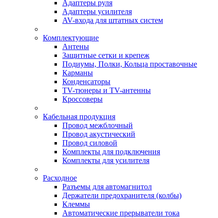
Адаптеры руля
Адаптеры усилителя
AV-входа для штатных систем
Комплектующие
Антены
Защитные сетки и крепеж
Подиумы, Полки, Кольца проставочные
Карманы
Конденсаторы
TV-тюнеры и TV-антенны
Кроссоверы
Кабельная продукция
Провод межблочный
Провод акустический
Провод силовой
Комплекты для подключения
Комплекты для усилителя
Расходное
Разъемы для автомагнитол
Держатели предохранителя (колбы)
Клеммы
Автоматические прерыватели тока