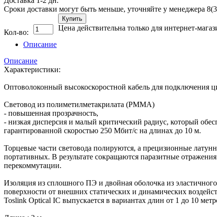
Доставка 1-2 дн.
Сроки доставки могут быть меньше, уточняйте у менеджера 8(3
Купить
Цена действительна только для интернет-магаз
Кол-во:
Описание
Описание
Характеристики:
Оптоволоконный высокоскоростной кабель для подключения ци
Световод из полиметилметакрилата (PMMA)
- повышенная прозрачность,
- низкая дисперсия и малый критический радиус, который обес
гарантированной скоростью 250 Мбит/с на длинах до 10 м.
Торцевые части световода полируются, а прецизионные латунн
портативных. В результате сокращаются паразитные отражения
перекоммутации.
Изоляция из сплошного ПЭ и двойная оболочка из эластичног
поверхности от внешних статических и динамических воздейств
Toslink Optical IC выпускается в вариантах длин от 1 до 10 м