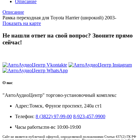
Описание
Описание
Рамка переходная для Toyota Harrier (широкий) 2003-
Показать на карте
Не нашли ответ на свой вопрос?
Звоните прямо
сейчас!
8 (3822) 97-99-00
О нас
"АвтоАудиоЦентр" торгово-установочный комплекс
Адрес:
Томск, Фрунзе проспект, 240а ст1
Телефон:
8 (3822) 97-99-00
8-923-457-9900
Часы работы:
пн-вс 10:00-19:00
Сайт не является публичной офертой, определяемой положениями Статьи 437(2) ГК РФ
и носит исключительно информационный характер. Производитель оставляет за собой