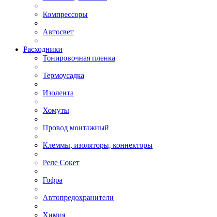
Компрессоры
Автосвет
Расходники
Тонировочная пленка
Термоусадка
Изолента
Хомуты
Провод монтажный
Клеммы, изоляторы, коннекторы
Реле Сокет
Гофра
Автопредохранители
Химия