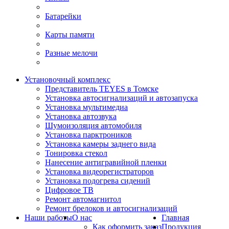
Батарейки
Карты памяти
Разные мелочи
Установочный комплекс
Представитель TEYES в Томске
Установка автосигнализаций и автозапуска
Установка мультимедиа
Установка автозвука
Шумоизоляция автомобиля
Установка парктроников
Установка камеры заднего вида
Тонировка стекол
Нанесение антигравийной пленки
Установка видеорегистраторов
Установка подогрева сидений
Цифровое ТВ
Ремонт автомагнитол
Ремонт брелоков и автосигнализаций
Наши работы
О нас
Главная
Как оформить заказ
Продукция