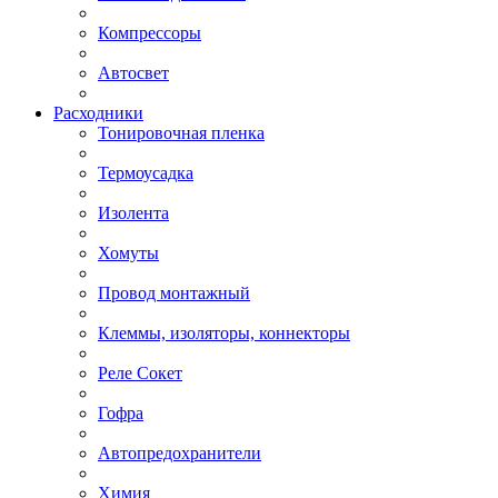
Компрессоры
Автосвет
Расходники
Тонировочная пленка
Термоусадка
Изолента
Хомуты
Провод монтажный
Клеммы, изоляторы, коннекторы
Реле Сокет
Гофра
Автопредохранители
Химия