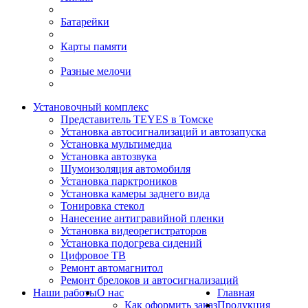
Батарейки
Карты памяти
Разные мелочи
Установочный комплекс
Представитель TEYES в Томске
Установка автосигнализаций и автозапуска
Установка мультимедиа
Установка автозвука
Шумоизоляция автомобиля
Установка парктроников
Установка камеры заднего вида
Тонировка стекол
Нанесение антигравийной пленки
Установка видеорегистраторов
Установка подогрева сидений
Цифровое ТВ
Ремонт автомагнитол
Ремонт брелоков и автосигнализаций
Наши работы
О нас
Главная
Как оформить заказ
Продукция