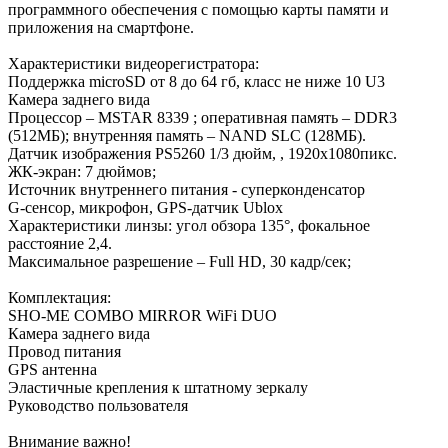
программного обеспечения с помощью карты памяти и
приложения на смартфоне.
Характеристики видеорегистратора:
Поддержка microSD от 8 до 64 гб, класс не ниже 10 U3
Камера заднего вида
Процессор – MSTAR 8339 ; оперативная память – DDR3
(512МБ); внутренняя память – NAND SLC (128МБ).
Датчик изображения PS5260 1/3 дюйм, , 1920х1080пикс.
ЖК-экран: 7 дюймов;
Источник внутреннего питания - суперконденсатор
G-сенсор, микрофон, GPS-датчик Ublox
Характеристики линзы: угол обзора 135°, фокальное
расстояние 2,4.
Mаксимальное разрешение – Full HD, 30 кадр/сек;
Комплектация:
SHO-ME COMBO MIRROR WiFi DUO
Камера заднего вида
Провод питания
GPS антенна
Эластичные крепления к штатному зеркалу
Руководство пользователя
Внимание важно!