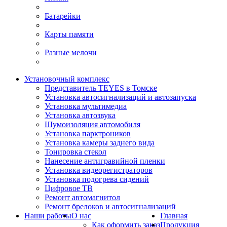
Батарейки
Карты памяти
Разные мелочи
Установочный комплекс
Представитель TEYES в Томске
Установка автосигнализаций и автозапуска
Установка мультимедиа
Установка автозвука
Шумоизоляция автомобиля
Установка парктроников
Установка камеры заднего вида
Тонировка стекол
Нанесение антигравийной пленки
Установка видеорегистраторов
Установка подогрева сидений
Цифровое ТВ
Ремонт автомагнитол
Ремонт брелоков и автосигнализаций
Наши работы
О нас
Главная
Как оформить заказ
Продукция