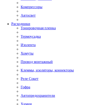
Компрессоры
Автосвет
Расходники
Тонировочная пленка
Термоусадка
Изолента
Хомуты
Провод монтажный
Клеммы, изоляторы, коннекторы
Реле Сокет
Гофра
Автопредохранители
Химия