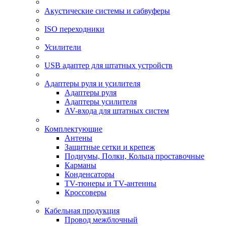
Акустические системы и сабвуферы
ISO переходники
Усилители
USB адаптер для штатных устройств
Адаптеры руля и усилителя
Адаптеры руля
Адаптеры усилителя
AV-входа для штатных систем
Комплектующие
Антены
Защитные сетки и крепеж
Подиумы, Полки, Кольца проставочные
Карманы
Конденсаторы
TV-тюнеры и TV-антенны
Кроссоверы
Кабельная продукция
Провод межблочный