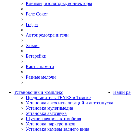
Клеммы, изоляторы, коннекторы
Реле Сокет
Гофра
Автопредохранители
Химия
Батарейки
Карты памяти
Разные мелочи
Установочный комплекс
Наши ра
Представитель TEYES в Томске
Установка автосигнализаций и автозапуска
Установка мультимедиа
Установка автозвука
Шумоизоляция автомобиля
Установка парктроников
Установка камеры заднего вида