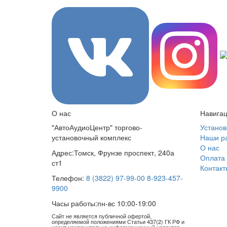
О нас
Навига
"АвтоАудиоЦентр" торгово-
Установ
установочный комплекс
Наши р
О нас
Адрес:
Томск, Фрунзе проспект, 240а
Оплата 
ст1
Контакт
Телефон:
8 (3822) 97-99-00
8-923-457-
9900
Часы работы:
пн-вс 10:00-19:00
Сайт не является публичной офертой,
определяемой положениями Статьи 437(2) ГК РФ и