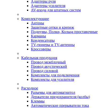
Адаптеры руля
Адаптеры усилителя
AV-входа для штатных систем
Комплектующие
Антены
Защитные сетки и крепеж
Подиумы, Полки, Кольца проставочные
Карманы
Конденсаторы
TV-тюнеры и TV-антенны
Кроссоверы
Кабельная продукция
Провод межблочный
Провод акустический
Провод силовой
Комплекты для подключения
Комплекты для усилителя
Расходное
Разъемы для автомагнитол
Держатели предохранителя (колбы)
Клеммы
Автоматические прерыватели тока