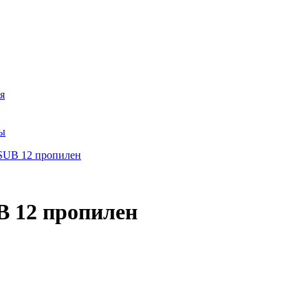
я
ры
 12 пропилен