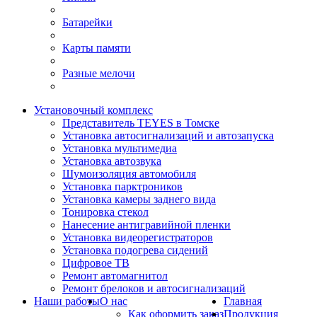
Батарейки
Карты памяти
Разные мелочи
Установочный комплекс
Представитель TEYES в Томске
Установка автосигнализаций и автозапуска
Установка мультимедиа
Установка автозвука
Шумоизоляция автомобиля
Установка парктроников
Установка камеры заднего вида
Тонировка стекол
Нанесение антигравийной пленки
Установка видеорегистраторов
Установка подогрева сидений
Цифровое ТВ
Ремонт автомагнитол
Ремонт брелоков и автосигнализаций
Наши работы
О нас
Главная
Как оформить заказ
Продукция