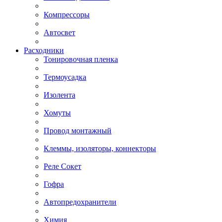
Компрессоры
Автосвет
Расходники
Тонировочная пленка
Термоусадка
Изолента
Хомуты
Провод монтажный
Клеммы, изоляторы, коннекторы
Реле Сокет
Гофра
Автопредохранители
Химия