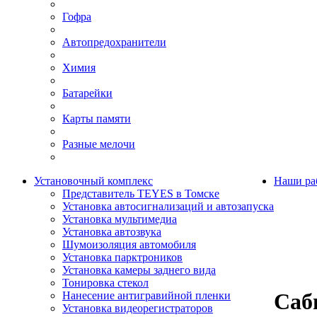
Гофра
Автопредохранители
Химия
Батарейки
Карты памяти
Разные мелочи
Установочный комплекс
Наши ра
Представитель TEYES в Томске
Установка автосигнализаций и автозапуска
Установка мультимедиа
Установка автозвука
Шумоизоляция автомобиля
Установка парктроников
Установка камеры заднего вида
Тонировка стекол
Саб
Нанесение антигравийной пленки
Установка видеорегистраторов