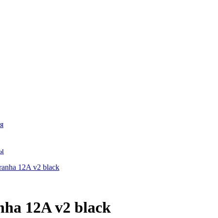
я
ры
ha 12A v2 black