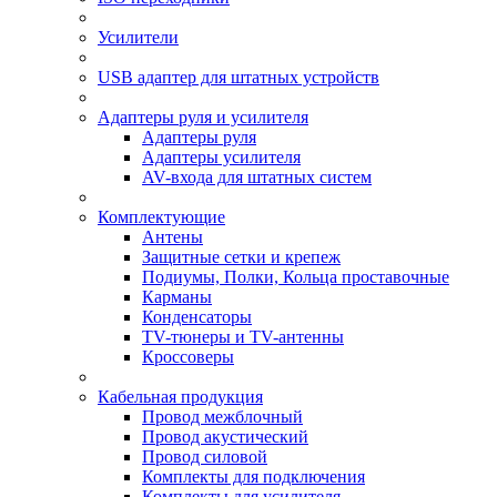
Усилители
USB адаптер для штатных устройств
Адаптеры руля и усилителя
Адаптеры руля
Адаптеры усилителя
AV-входа для штатных систем
Комплектующие
Антены
Защитные сетки и крепеж
Подиумы, Полки, Кольца проставочные
Карманы
Конденсаторы
TV-тюнеры и TV-антенны
Кроссоверы
Кабельная продукция
Провод межблочный
Провод акустический
Провод силовой
Комплекты для подключения
Комплекты для усилителя